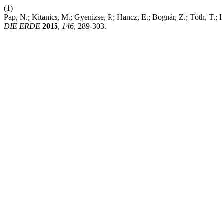
(1)
Pap, N.; Kitanics, M.; Gyenizse, P.; Hancz, E.; Bognár, Z.; Tóth, T.
DIE ERDE
2015
,
146
, 289-303.